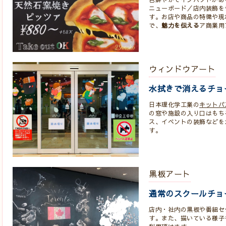
ニューボード／店内装飾を
す。お店や商品の特徴や現
で、
魅力を伝える
ア商業用
ウィンドウアート
水拭きで消えるチョ
日本理化学工業の
キットパ
の窓や施設の入り口はもち
ス、イベントの装飾などを
す。
黒板アート
通常のスクールチョ
店内・社内の黒板や番組セ
す。また、描いている様子