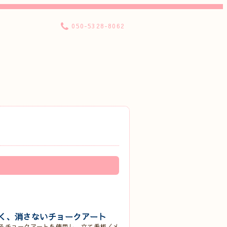
050-5328-8062
く、消さないチョークアート
る
チョークアート
を使用し、立て看板／メ